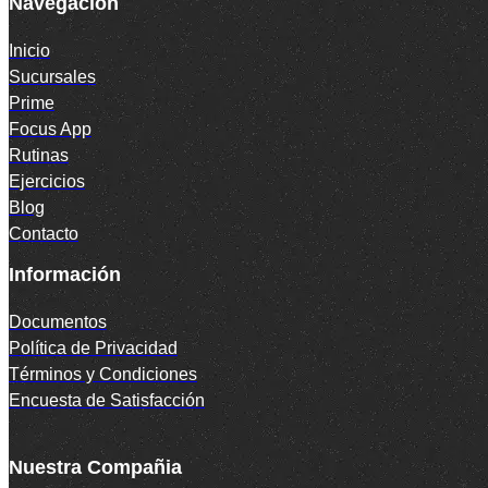
Navegación
Inicio
Sucursales
Prime
Focus App
Rutinas
Ejercicios
Blog
Contacto
Información
Documentos
Política de Privacidad
Términos y Condiciones
Encuesta de Satisfacción
Nuestra Compañia