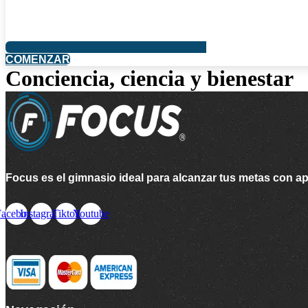
COMENZAR
Conciencia, ciencia y bienestar
Focus es el gimnasio ideal para alcanzar tus metas con a
Facebook
Instagram
Tiktok
Youtube