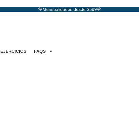
💙Mensualidades desde $599💙
EJERCICIOS
FAQS