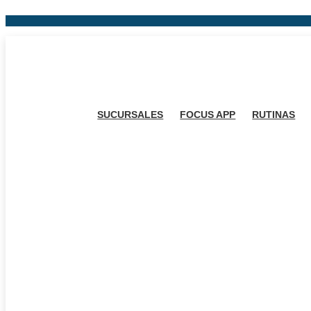
Ir
al
contenido
SUCURSALES
FOCUS APP
RUTINAS