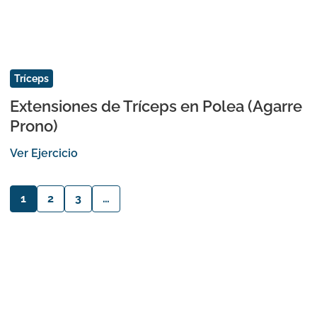
Tríceps
Extensiones de Tríceps en Polea (Agarre
Prono)
Ver Ejercicio
1
2
3
…
Navegación
Inicio