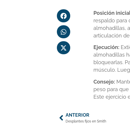
Posición inicial
respaldo para 
almohadillas, 
articulación de 
Ejecución:
Exti
almohadillas h
bloquearlas. P
músculo. Luego
Consejo:
Manté
peso para que p
Este ejercicio 
ANTERIOR
Desplantes fijos en Smith