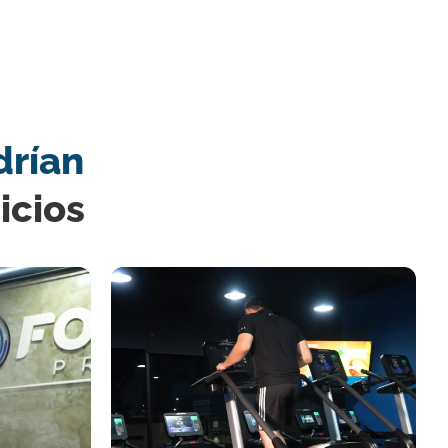
drían
icios