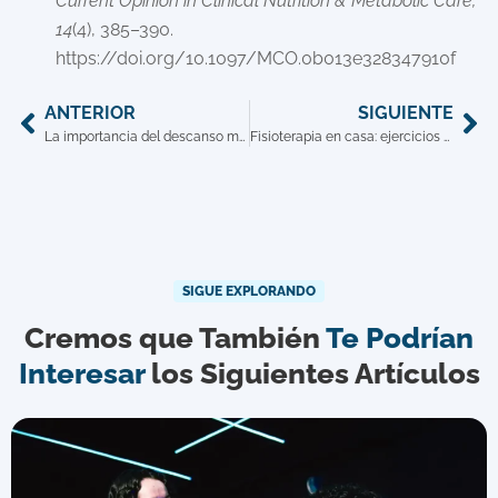
Current Opinion in Clinical Nutrition & Metabolic Care,
14
(4), 385–390.
https://doi.org/10.1097/MCO.0b013e328347910f
ANTERIOR
SIGUIENTE
La importancia del descanso mental en rutinas de alto rendimiento
Fisioterapia en casa: ejercicios clave para cuidar tus articulaciones
SIGUE EXPLORANDO
Cremos que También
Te Podrían
Interesar
los Siguientes Artículos