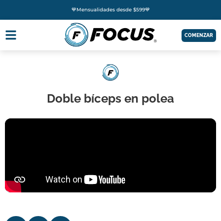
💙Mensualidades desde $599💙
COMENZAR
Doble bíceps en polea