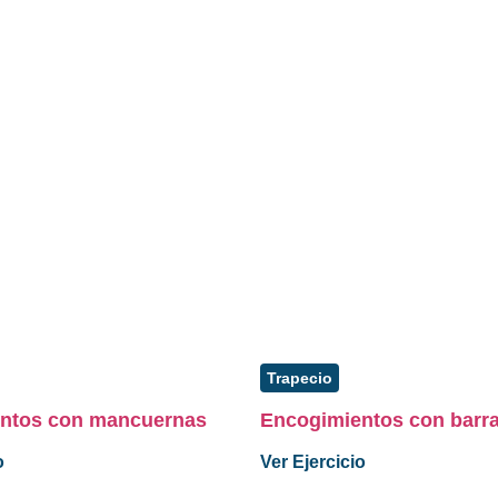
Trapecio
ntos con mancuernas
Encogimientos con barr
o
Ver Ejercicio