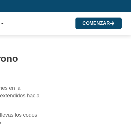
COMENZAR
rono
mes en la
 extendidos hacia
llevas los codos
o.