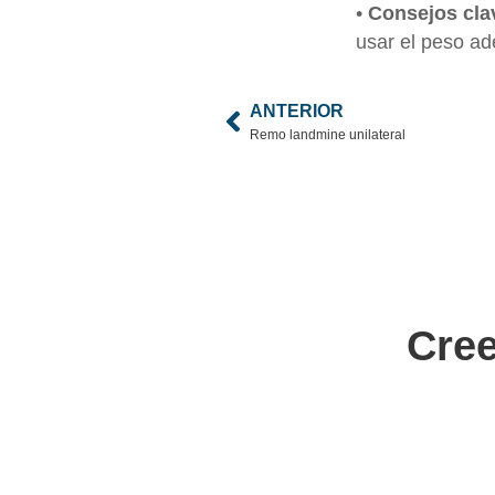
•
Consejos cla
usar el peso ad
ANTERIOR
Remo landmine unilateral
Cre