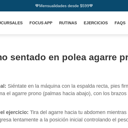
💙Mensualidades desde $599💙
UCURSALES
FOCUS APP
RUTINAS
EJERCICIOS
FAQS
o sentado en polea agarre p
al:
Siéntate en la máquina con la espalda recta, pies fir
ma el agarre prono (palmas hacia abajo), con los brazos
l ejercicio:
Tira del agarre hacia tu abdomen mientras 
resa lentamente a la posición inicial controlando el pes