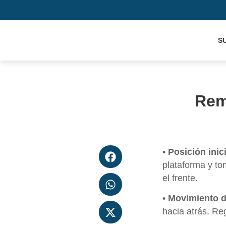
S
Rem
•
Posición inici
plataforma y to
el frente.
•
Movimiento de
hacia atrás. Reg