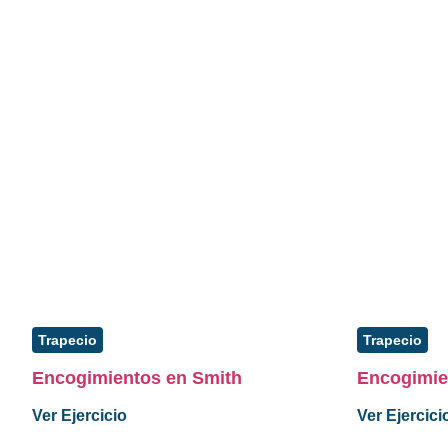
Trapecio
Trapecio
Encogimientos en Smith
Encogimie
Ver Ejercicio
Ver Ejercici