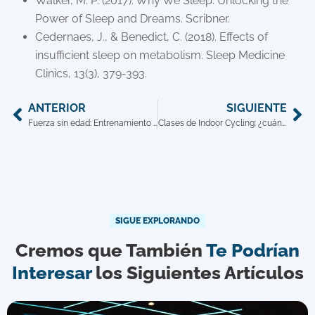
Walker, M. P. (2017). Why We Sleep: Unlocking the
Power of Sleep and Dreams. Scribner.
Cedernaes, J., & Benedict, C. (2018). Effects of
insufficient sleep on metabolism. Sleep Medicine
Clinics, 13(3), 379-393.
ANTERIOR
SIGUIENTE
Fuerza sin edad: Entrenamiento de fuerza para mamás modernas
Clases de Indoor Cycling: ¿cuántas veces por semana?
SIGUE EXPLORANDO
Cremos que También
Te Podrían
Interesar
los Siguientes Artículos