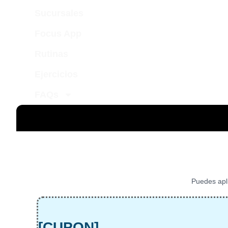
Sucursales
Focus App
Rutinas
Ejercicios
FAQs
Puedes apl
[CUPON]