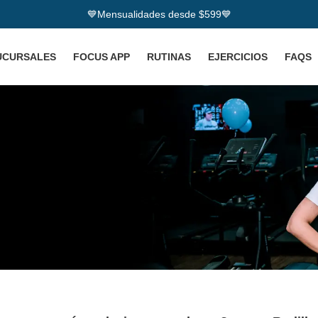
💙Mensualidades desde $599💙
UCURSALES
FOCUS APP
RUTINAS
EJERCICIOS
FAQS
Fisio