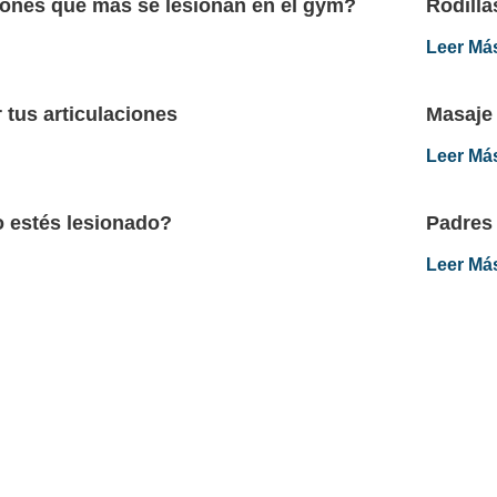
iones que más se lesionan en el gym?
Rodilla
Fisio
Leer Má
r tus articulaciones
Masaje 
Fisio
Leer Má
o estés lesionado?
Padres 
Leer Má
Navegación