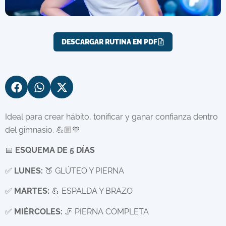
DESCARGAR RUTINA EN PDF
Ideal para crear hábito, tonificar y ganar confianza dentro
del gimnasio. 💪🏼💙
📅
ESQUEMA DE 5 DÍAS
✅
LUNES:
🍑 GLÚTEO Y PIERNA
✅
MARTES:
💪 ESPALDA Y BRAZO
✅
MIÉRCOLES:
🦵 PIERNA COMPLETA